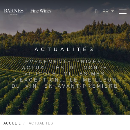
FR
ACTUALITÉS
ÉVÉNEMENTS PRIVÉS,
ACTUALITÉS DU MONDE
VITICOLE, MILLÉSIMES
D’EXCEPTION… LE MEILLEUR
DU VIN, EN AVANT-PREMIÈRE
ACCUEIL
/
ACTUALITÉS